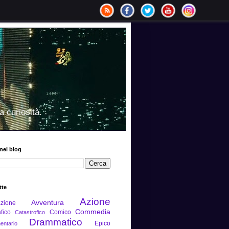
a curiosità.
nel blog
tte
Azione
Avventura
zione
Commedia
fico
Comico
Catastrofico
Drammatico
Epico
ntario