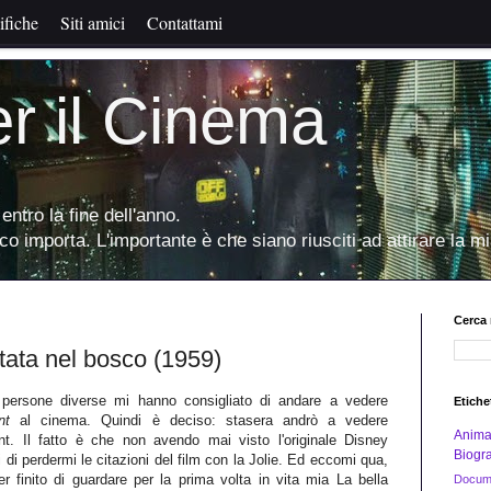
ifiche
Siti amici
Contattami
er il Cinema
entro la fine dell'anno.
oco importa. L'importante è che siano riusciti ad attirare la mi
Cerca 
tata nel bosco (1959)
 persone diverse mi hanno consigliato di andare a vedere
Etiche
ent
al cinema. Quindi è deciso: stasera andrò a vedere
Anima
nt. Il fatto è che non avendo mai visto l'originale Disney
Biogra
i di perdermi le citazioni del film con la Jolie. Ed eccomi qua,
r finito di guardare per la prima volta in vita mia La bella
Docume