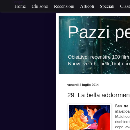
Google+
Home
Chi sono
Recensioni
Articoli
Speciali
Class
Pazzi p
Obiettivo: recensire 100 film 
Nuovi, vecchi, belli, brutti p
venerdì 4 luglio 2014
29. La bella addormen
Ben tre
Malefic
Malefice
rischiere
dopo ave