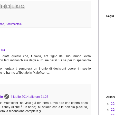
Segui
one
,
Sentimentale
1:03
 idiota questo che, tuttavia, era figlio del suo tempo, evita
n farti infinocchiare degli euro, né per il 3D né per lo spettacolo
rmentata ti sembrerà un trionfo di decisioni coerenti rispetto
 le hanno affibbiato in Maleficent...
lo
4 luglio 2014 alle ore 11:26
Archiv
a Maleficent l'ho visto già ieri sera. Devo dire che centra poco
►
20
o Disney (il che è un bene). Mi spiace che a te non sia piaciuto,
►
20
rò la recensione completa ;)