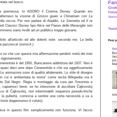
Fan
tata nel bosco.
Grot
a premessa. Io ADORO il Cinema Disney. Quando ero
Polizi
alternavo la visione di
Grosso guaio a Chinatown
con
La
Storico
lla roccia
. Per non parlare di
Aladdin
,
La Sirenetta
ed
Il re
erti Classici Disney tipo
Alice nel Paese delle Meraviglie
non
Tweet
mmeno siano rivolti ad un pubblico troppo giovane.
tolo all'articolo ed alle dolenti note: secondo me,
La bella
Post pi
a pazzesca! (semicit.)
An
Buo
Lo so che con questa mia affermazione perderò metà dei miei
Ved
o ragionamento.
più
enerentola
è del 1950,
Biancaneve
addirittura del 1937. Non è
Mal
to quasi dieci anni dopo Cenerentola e che sia oggettivamente
. Le animazioni sono di qualità altalenante. Lo stile di disegno
a in cui è ambientata la storia" come recita Wikipedia ma è
rte Dal Negro. Regia e montaggio da cura per l'insonnia e
a, capiamoci bene: se ho intenzione di ascoltare Čajkovskij
o di Čajkovskij, non interminabili sequenze pseudo-liriche
suo
ta la pubertà, comincia a sentire una certa necessità e va a
l triste doppiosenso è voluto).
ttiva in questo film semplicemente non funziona. Vi faccio