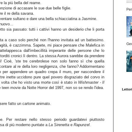
e la più bella del reame.
nzione di accasare le sue due belle figlie.
Pen
 il re della savana.
ventare sultano e dare una bella schiacciatina a Jasmine.
nuovo...
to sia passato: tutti i cattivi hanno un desiderio che li porta
a a caso solo perché non l'hanno invitata ad un battesimo.
Geo
ità, è cazzimma. Sapete, mi piace pensare che Malefica in
Vattelappesca dall'imbecillità imperante delle persone che lo
orditi cronici lì dentro. La stessa Aurora sarebbe da prendere
i! Cioè, 'ste tre cerebrolese non solo fanno sì che quella
ontare al re della loro negligenza, che fanno? Addormentano
o per appendere un quadro crepa il muro, per nascondere il
e tre inette uccidono pure quel povero disgraziato del corvo in
a volta che ho visto una morte così è stato in
Wishmaster - Il
e teen movie da Notte Horror del 1997, non so se rendo l'idea.
Lettori
ere fatto un cartone animato.
e. Per restare nello stesso periodo guardatevi piuttosto
osa di più moderno puntate a
La Sirenetta
e
Rapunzel
.