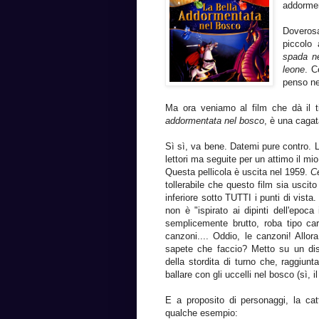
addormen
Doveros
piccolo 
spada ne
leone
. C
penso ne
Ma ora veniamo al film che dà il ti
addormentata nel bosco
, è una cagat
Sì sì, va bene. Datemi pure contro. 
lettori ma seguite per un attimo il mi
Questa pellicola è uscita nel 1959.
C
tollerabile che questo film sia usci
inferiore sotto TUTTI i punti di vista
non è "ispirato ai dipinti dell'epoc
semplicemente brutto, roba tipo ca
canzoni.... Oddio, le canzoni! Allor
sapete che faccio? Metto su un disc
della stordita di turno che, raggiun
ballare con gli uccelli nel bosco (sì, i
E a proposito di personaggi, la ca
qualche esempio: