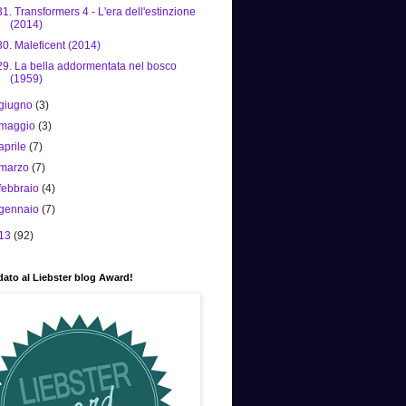
31. Transformers 4 - L'era dell'estinzione
(2014)
30. Maleficent (2014)
29. La bella addormentata nel bosco
(1959)
giugno
(3)
maggio
(3)
aprile
(7)
marzo
(7)
febbraio
(4)
gennaio
(7)
13
(92)
ato al Liebster blog Award!