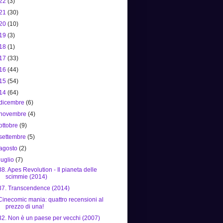
22
(3)
21
(30)
20
(10)
19
(3)
18
(1)
17
(33)
16
(44)
15
(54)
14
(64)
dicembre
(6)
novembre
(4)
ottobre
(9)
settembre
(5)
agosto
(2)
luglio
(7)
38. Apes Revolution - Il pianeta delle
scimmie (2014)
37. Transcendence (2014)
Cinecomic mania: quattro recensioni al
prezzo di una!
32. Non è un paese per vecchi (2007)