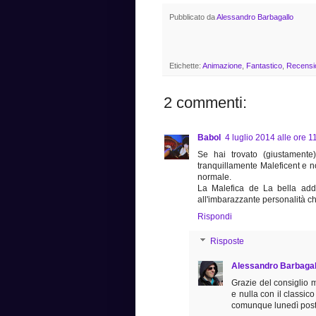
Pubblicato da
Alessandro Barbagallo
Etichette:
Animazione
,
Fantastico
,
Recensi
2 commenti:
Babol
4 luglio 2014 alle ore 1
Se hai trovato (giustamente)
tranquillamente Maleficent e no
normale.
La Malefica de La bella addo
all'imbarazzante personalità che
Rispondi
Risposte
Alessandro Barbagal
Grazie del consiglio m
e nulla con il classic
comunque lunedì poste