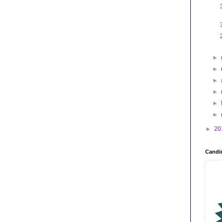
►
►
►
►
►
►
►
20
Candid