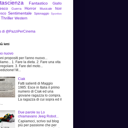
tascienza
Fantastico
Giallo
tesco
Horror
Noir
Guerra
Musicale
Sentimentale
esco
Spionaggio
Sportivo
Thriller
Western
s di @PazziPerCinema
ù letti
no nuovo
ni propositi per l'anno nuovo...
iamo... 1. Fare la dieta. 2. Fare una vita
 regolare. 3. Fare del moto...
edizione! M...
Ciak
Fatti salienti di Maggio
1985: Esce in Italia il primo
numero di Ciak ed una
giovane ragazza lo compra.
La ragazza di cui sopra ed il
...
Due parole su Lo
chiamavano Jeeg Robot...
Capiamoci, scrivo sul blog
più per passione che per