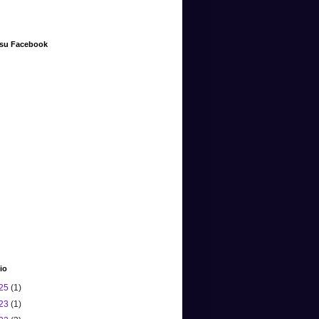
 su Facebook
io
25
(1)
23
(1)