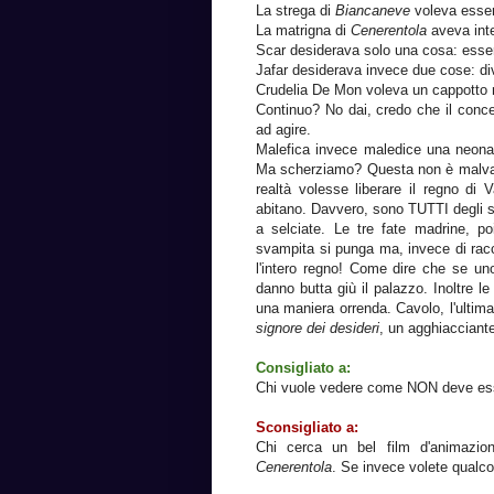
La strega di
Biancaneve
voleva esser
La matrigna di
Cenerentola
aveva inte
Scar desiderava solo una cosa: essere
Jafar desiderava invece due cose: di
Crudelia De Mon voleva un cappotto 
Continuo? No dai, credo che il concet
ad agire.
Malefica invece maledice una neonat
Ma scherziamo? Questa non è malvag
realtà volesse liberare il regno di 
abitano. Davvero, sono TUTTI degli st
a selciate. Le tre fate madrine, po
svampita si punga ma, invece di racc
l'intero regno! Come dire che se un
danno butta giù il palazzo. Inoltre l
una maniera orrenda. Cavolo, l'ultim
signore dei desideri
, un agghiacciant
Consigliato a:
Chi vuole vedere come NON deve ess
Sconsigliato a:
Chi cerca un bel film d'animazion
Cenerentola
. Se invece volete qualc