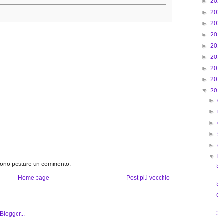
►
20
►
20
►
20
►
20
►
20
►
20
►
20
►
20
▼
20
►
►
►
►
►
▼
ssono postare un commento.
Home page
Post più vecchio