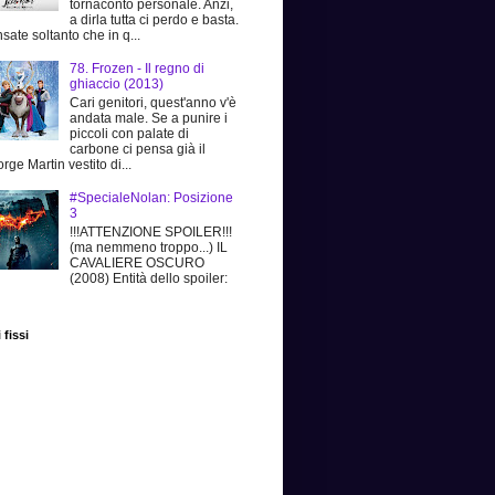
tornaconto personale. Anzi,
a dirla tutta ci perdo e basta.
sate soltanto che in q...
78. Frozen - Il regno di
ghiaccio (2013)
Cari genitori, quest'anno v'è
andata male. Se a punire i
piccoli con palate di
carbone ci pensa già il
rge Martin vestito di...
#SpecialeNolan: Posizione
3
!!!ATTENZIONE SPOILER!!!
(ma nemmeno troppo...) IL
CAVALIERE OSCURO
(2008) Entità dello spoiler:
 fissi