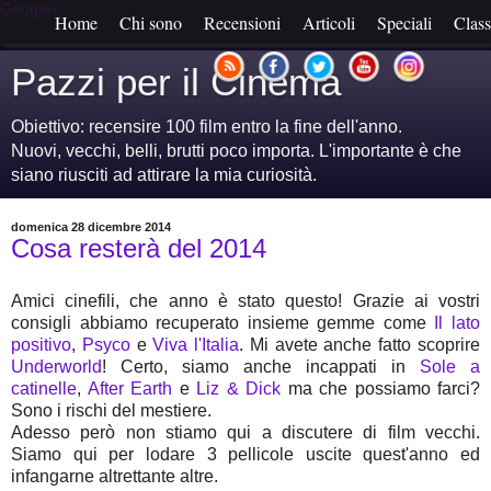
Google+
Home
Chi sono
Recensioni
Articoli
Speciali
Class
Pazzi per il Cinema
Obiettivo: recensire 100 film entro la fine dell'anno.
Nuovi, vecchi, belli, brutti poco importa. L'importante è che
siano riusciti ad attirare la mia curiosità.
domenica 28 dicembre 2014
Cosa resterà del 2014
Amici cinefili, che anno è stato questo! Grazie ai vostri
consigli abbiamo recuperato insieme gemme come
Il lato
positivo
,
Psyco
e
Viva l'Italia
. Mi avete anche fatto scoprire
Underworld
! Certo, siamo anche incappati in
Sole a
catinelle
,
After Earth
e
Liz & Dick
ma che possiamo farci?
Sono i rischi del mestiere.
Adesso però non stiamo qui a discutere di film vecchi.
Siamo qui per lodare 3 pellicole uscite quest'anno ed
infangarne altrettante altre.