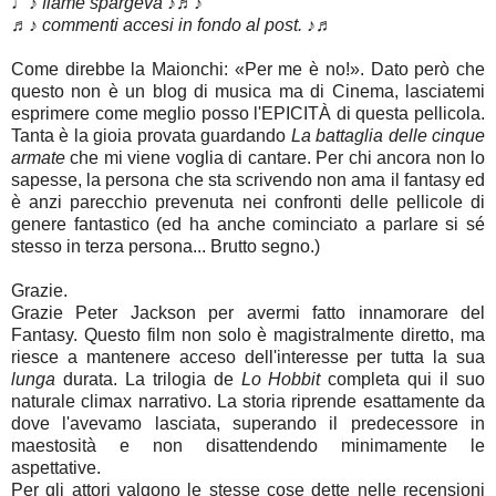
♩♪ flame spargeva ♪♬♪
♬♪ commenti accesi in fondo al post. ♪♬
Come direbbe la Maionchi: «Per me è no!». Dato però che
questo non è un blog di musica ma di Cinema, lasciatemi
esprimere come meglio posso l'EPICITÀ di questa pellicola.
Tanta è la gioia provata guardando
La battaglia delle cinque
armate
che mi viene voglia di cantare. Per chi ancora non lo
sapesse, la persona che sta scrivendo non ama il fantasy ed
è anzi parecchio prevenuta nei confronti delle pellicole di
genere fantastico (ed ha anche cominciato a parlare si sé
stesso in terza persona... Brutto segno.)
Grazie.
Grazie Peter Jackson per avermi fatto innamorare del
Fantasy. Questo film non solo è magistralmente diretto, ma
riesce a mantenere acceso dell'interesse per tutta la sua
lunga
durata. La trilogia de
Lo Hobbit
completa qui il suo
naturale climax narrativo. La storia riprende esattamente da
dove l'avevamo lasciata, superando il predecessore in
maestosità e non disattendendo minimamente le
aspettative.
Per gli attori valgono le stesse cose dette nelle recensioni