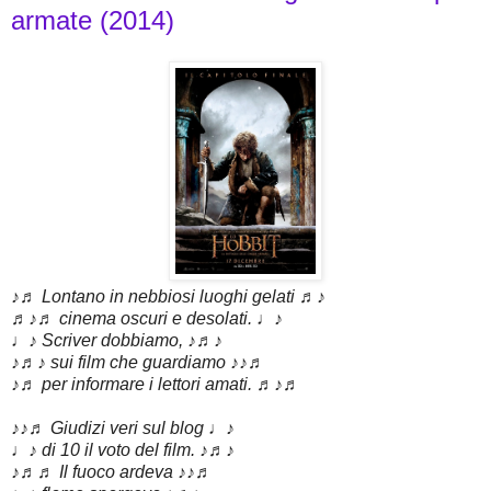
armate (2014)
♪♬ Lontano in nebbiosi luoghi gelati ♬♪
♬♪♬ cinema oscuri e desolati. ♩♪
♩♪ Scriver dobbiamo, ♪♬♪
♪♬♪ sui film che guardiamo ♪♪♬
♪♬ per informare i lettori amati. ♬♪♬
♪♪♬ Giudizi veri sul blog ♩♪
♩♪ di 10 il voto del film. ♪♬♪
♪♬♬ Il fuoco ardeva ♪♪♬