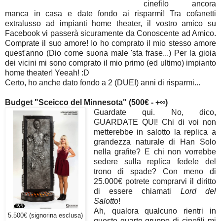
cinefilo ancora
manca in casa e date fondo ai risparmi! Tra cofanetti
extralusso ad impianti home theater, il vostro amico su
Facebook vi passerà sicuramente da Conoscente ad Amico.
Comprate il suo amore! Io ho comprato il mio stesso amore
quest'anno (Dio come suona male 'sta frase...) Per la gioia
dei vicini mi sono comprato il mio primo (ed ultimo) impianto
home theater! Yeeah! :D
Certo, ho anche dato fondo a 2 (DUE!) anni di risparmi...
Budget "Sceicco del Minnesota" (500€ - +∞)
Guardate qui. No, dico,
GUARDATE QUI! Chi di voi non
metterebbe in salotto la replica a
grandezza naturale di Han Solo
nella grafite? E chi non vorrebbe
sedere sulla replica fedele del
trono di spade? Con meno di
25.000€ potrete comprarvi il diritto
di essere chiamati
Lord del
Salotto
!
Ah, qualora qualcuno rientri in
5.500€ (signorina esclusa)
questo quarto gruppo di cinefili mi