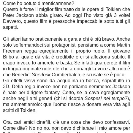
Come ho potuto dimenticarmene?
Questo è forse il miglior film tratto dalle opere di Tolkien che
Peter Jackson abbia girato. Ad oggi l'ho visto già 3 volte!
Davvero, questo film è pressoché impeccabile sotto tutti gli
aspetti.
Gli attori fanno praticamente a gara a chi è più bravo. Anche
solo soffermandoci sui protagonisti pensiamo a come Martin
Freeman regga egregiamente il proprio ruolo. Il giovane
Bilbo al quale dà vita è credibile e ci si affeziona subito. Il
drago invece lo amerete e basta. Se infatti guarderete il film
in lingua originale noterete che a donargli la voce altri non è
che Benedict
Sherlock
Cumberbatch, e scusate se è poco.
Gli effetti visivi sono da acquolina in bocca, soprattutto in
3D. Della regia invece non ne parliamo nemmeno: Jackson
è nato per dirigere fantasy. Certo, se la cava egregiamente
anche negli altri generi (chi si ricorda
Sospesi nel tempo
?),
ma ammettiamolo: quell'uomo riesce a donare vera vita agli
scritti di Tolkien.
Ora, cari amici cinefili, c'è una cosa che devo confessarvi.
Come dite? No no no, non devo dichiarare il mio amore per