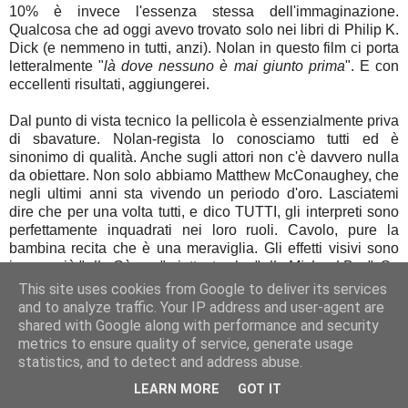
10% è invece l'essenza stessa dell'immaginazione.
Qualcosa che ad oggi avevo trovato solo nei libri di Philip K.
Dick (e nemmeno in tutti, anzi). Nolan in questo film ci porta
letteralmente "
là dove nessuno è mai giunto prima
". E con
eccellenti risultati, aggiungerei.
Dal punto di vista tecnico la pellicola è essenzialmente priva
di sbavature. Nolan-regista lo conosciamo tutti ed è
sinonimo di qualità. Anche sugli attori non c'è davvero nulla
da obiettare. Non solo abbiamo Matthew McConaughey, che
negli ultimi anni sta vivendo un periodo d'oro. Lasciatemi
dire che per una volta tutti, e dico TUTTI, gli interpreti sono
perfettamente inquadrati nei loro ruoli. Cavolo, pure la
bambina recita che è una meraviglia. Gli effetti visivi sono
invece più "
alla Cùaron
" piuttosto che "
alla Michael Bay
". Se
questo è un bene o un male dipende da voi, ma visti i ritmi
This site uses cookies from Google to deliver its services
della sceneggiatura, la scelta è stata assai azzeccata.
and to analyze traffic. Your IP address and user-agent are
shared with Google along with performance and security
Questo film lo comprerò in blu-ray il giorno stesso dell'uscita,
metrics to ensure quality of service, generate usage
però prima di consigliarvelo a mani basse lasciate che vi dia
statistics, and to detect and address abuse.
un suggerimento. Ho sentito fin troppa gente dire che questo
LEARN MORE
GOT IT
è un film "ostico" o addirittura criptico tanto quanto
2001: