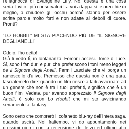
l'elfagnocca di Evangeline Lilly. No, questa è una cosa
seria. Invito i più conservatori tra voi a tapparsi le orecchie (o
meglio, a chiudere gli occhi) perché stanno per essere
scritte parole molto forti e non adatte ai deboli di cuore.
Pronti?
"LO HOBBIT" MI STA PIACENDO PIÙ DE "IL SIGNORE
DEGLI ANELLI"
Oddio, l'ho detto!
Già li vedo lì, in lontananza. Forconi accesi. Torce di luce.
Sì, sono i fan duri e puri che preferiscono i toni meno leggeri
de
Il Signore degli Anelli
. Fermi! Lasciate che vi porga un
ramoscello d'ulivo. Premesso che questa non è una gara,
lasciatemelo dire: quando un film riesce a farti avvicinare ad
un genere che non è tra i tuoi preferiti, significa che è un
buon film. Vedete, pur avendo apprezzato
Il Signore degli
Anelli
, è solo con
Lo Hobbit
che mi sto avvicinando
seriamente al fantasy.
Sono certo che comprerò il cofanetto blu-ray dell'intera saga,
quando uscirà. Nel frattempo, vi do appuntamento nei
prossimi giorni con la recensione del terzo ed ultimo atto