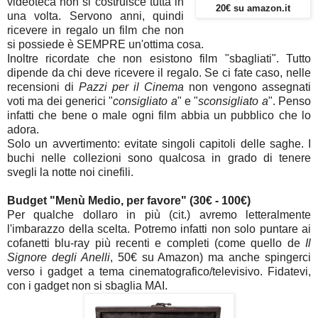
videoteca non si costruisce tutta in
20€ su amazon.it
una volta. Servono anni, quindi
ricevere in regalo un film che non
si possiede è SEMPRE un'ottima cosa.
Inoltre ricordate che non esistono film "sbagliati". Tutto
dipende da chi deve ricevere il regalo. Se ci fate caso, nelle
recensioni di
Pazzi per il Cinema
non vengono assegnati
voti ma dei generici "
consigliato a
" e "
sconsigliato a
". Penso
infatti che bene o male ogni film abbia un pubblico che lo
adora.
Solo un avvertimento: evitate singoli capitoli delle saghe. I
buchi nelle collezioni sono qualcosa in grado di tenere
svegli la notte noi cinefili.
Budget "Menù Medio, per favore" (30€ - 100€)
Per qualche dollaro in più (cit.) avremo letteralmente
l'imbarazzo della scelta. Potremo infatti non solo puntare ai
cofanetti blu-ray più recenti e completi (come quello de
Il
Signore degli Anelli
, 50€ su Amazon) ma anche spingerci
verso i gadget a tema cinematografico/televisivo. Fidatevi,
con i gadget non si sbaglia MAI.