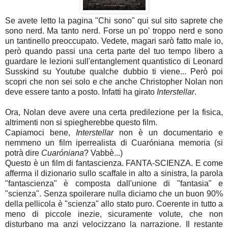
Se avete letto la pagina "Chi sono" qui sul sito saprete che
sono nerd. Ma tanto nerd. Forse un po' troppo nerd e sono
un tantinello preoccupato. Vedete, magari sarò fatto male io,
però quando passi una certa parte del tuo tempo libero a
guardare le lezioni sull'entanglement quantistico di Leonard
Susskind su Youtube qualche dubbio ti viene... Però poi
scopri che non sei solo e che anche Christopher Nolan non
deve essere tanto a posto. Infatti ha girato
Interstellar
.
Ora, Nolan deve avere una certa predilezione per la fisica,
altrimenti non si spiegherebbe questo film.
Capiamoci bene,
Interstellar
non è un documentario e
nemmeno un film iperrealista di Cuaróniana memoria (si
potrà dire
Cuaróniana
? Vabbè...)
Questo è un film di fantascienza. FANTA-SCIENZA. E come
afferma il dizionario sullo scaffale in alto a sinistra, la parola
"fantascienza" è composta dall'unione di "fantasia" e
"scienza". Senza spoilerare nulla diciamo che un buon 90%
della pellicola è "scienza" allo stato puro. Coerente in tutto a
meno di piccole inezie, sicuramente volute, che non
disturbano ma anzi velocizzano la narrazione. Il restante