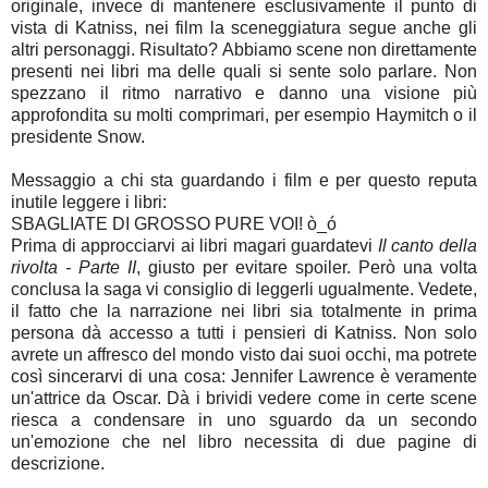
originale, invece di mantenere esclusivamente il punto di
vista di Katniss, nei film la sceneggiatura segue anche gli
altri personaggi. Risultato? Abbiamo scene non direttamente
presenti nei libri ma delle quali si sente solo parlare. Non
spezzano il ritmo narrativo e danno una visione più
approfondita su molti comprimari, per esempio Haymitch o il
presidente Snow.
Messaggio a chi sta guardando i film e per questo reputa
inutile leggere i libri:
SBAGLIATE DI GROSSO PURE VOI! ò_ó
Prima di approcciarvi ai libri magari guardatevi
Il canto della
rivolta - Parte II
, giusto per evitare spoiler. Però una volta
conclusa la saga vi consiglio di leggerli ugualmente. Vedete,
il fatto che la narrazione nei libri sia totalmente in prima
persona dà accesso a tutti i pensieri di Katniss. Non solo
avrete un affresco del mondo visto dai suoi occhi, ma potrete
così sincerarvi di una cosa: Jennifer Lawrence è veramente
un'attrice da Oscar. Dà i brividi vedere come in certe scene
riesca a condensare in uno sguardo da un secondo
un'emozione che nel libro necessita di due pagine di
descrizione.