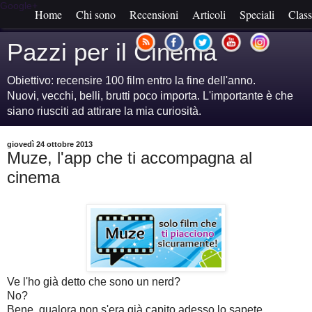
Google+
Home
Chi sono
Recensioni
Articoli
Speciali
Class
Pazzi per il Cinema
Obiettivo: recensire 100 film entro la fine dell'anno.
Nuovi, vecchi, belli, brutti poco importa. L'importante è che
siano riusciti ad attirare la mia curiosità.
giovedì 24 ottobre 2013
Muze, l'app che ti accompagna al
cinema
Ve l'ho già detto che sono un nerd?
No?
Bene, qualora non s'era già capito adesso lo sapete.