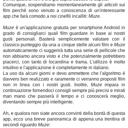
Comunque, sospendiamo momentaneamente gli articoli sui
film perché sono venuto a conoscenza di un'interessante
app che farà comodo a noi cinefili incalliti:
Muze
.
Muze
è un'applicazione gratuita per smartphone Android in
grado di consigliarci quali film guardare in base ai nostri
gusti personali. Basterà semplicemente valutare con il
classico punteggio da una a cinque stelle alcuni film e
Muze
automaticamente ci suggerirà tutta una serie di pellicole che
non abbiamo ancora visto e che potenzialmente potrebbero
piacerci, con tanto di locandina e trama. L'utilizzo è molto
intuitivo e l'applicazione è completamente in italiano.
La uso da alcuni giorni e devo ammettere che l'algoritmo è
davvero ben realizzato e raramente ci verranno proposti film
non in linea con i nostri gusti. Inoltre,
Muze
impara in
continuazione fornendoci consigli sempre più precisi e mirati
man mano che passerà il tempo e ci conoscerà meglio,
diventando sempre più intelligente.
Ah, e qualora non siate ancora convinti della bontà di questa
app, ecco una breve panoramica di appena una trentina di
secondi riguardo
Muze
: