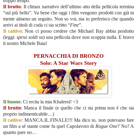
troppo tempo.
Il brutto
: Il climax narrativo dell’ultimo atto della pellicola termina
“sul più bello”. Va bene che oggi i film vengono prodotti con già in
mente almeno un seguito. Non so voi, ma io preferisco che quando
arrivi ai titoli di coda ci sia scritto “
Fine
”.
Il cattivo
: Non ci posso credere che Michael Bay abbia prodotto
(leggi:
speso soldi su
) una pellicola dove non scoppia nulla. E bravo
il nostro Michele Baia!
PERNACCHIA DI BRONZO
Solo: A Star Wars Story
Il buono
: Ci recita la mia Khaleesi! <3
Il brutto
: Manca il finale (e quello che ci sta prima non è che sia
proprio indimenticabile…)
Il cattivo
: MANCA.IL.FINALE!!! Ma dico io, non potevano fare
un film a sé stante come fu quel Capolavoro di
Rogue One
? No? A
quanto pare no…