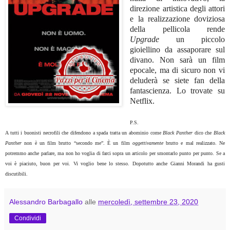
direzione artistica degli attori
e la realizzazione doviziosa
della pellicola rende
Upgrade
un piccolo
gioiellino da assaporare sul
divano. Non sarà un film
epocale, ma di sicuro non vi
deluderà se siete fan della
fantascienza. Lo trovate su
Netflix.
P.S.
A tutti i buonisti necrofili che difendono a spada tratta un abominio come
Black Panther
dico che
Black
Panther
non è un film brutto “secondo me”. È un film
oggettivamente
brutto e mal realizzato. Ne
potremmo anche parlare, ma non ho voglia di farci sopra un articolo per smontarlo punto per punto. Se a
voi è piaciuto, buon per voi. Vi voglio bene lo stesso. Dopotutto anche Gianni Morandi ha gusti
discutibili.
Alessandro Barbagallo
alle
mercoledì, settembre 23, 2020
Condividi