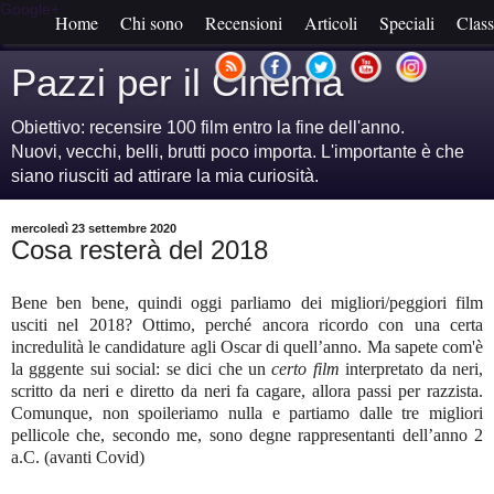
Google+
Home
Chi sono
Recensioni
Articoli
Speciali
Class
Pazzi per il Cinema
Obiettivo: recensire 100 film entro la fine dell'anno.
Nuovi, vecchi, belli, brutti poco importa. L'importante è che
siano riusciti ad attirare la mia curiosità.
mercoledì 23 settembre 2020
Cosa resterà del 2018
Bene ben bene, quindi oggi parliamo dei migliori/peggiori film
usciti nel 2018? Ottimo, perché ancora ricordo con una certa
incredulità le candidature agli Oscar di quell’anno. Ma sapete com'è
la gggente sui social: se dici che un
certo film
interpretato da neri,
scritto da neri e diretto da neri fa cagare, allora passi per razzista.
Comunque, non spoileriamo nulla e partiamo dalle tre migliori
pellicole che, secondo me, sono degne rappresentanti dell’anno 2
a.C. (avanti Covid)