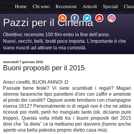
Google+
Home
Chi sono
Recensioni
Articoli
Speciali
Class
Pazzi per il Cinema
Obiettivo: recensire 100 film entro la fine dell'anno.
Nuovi, vecchi, belli, brutti poco importa. L'importante è che
siano riusciti ad attirare la mia curiosità.
mercoledì 7 gennaio 2015
Buoni propositi per il 2015
Amici cinefili, BUON ANNO! :D
Passate bene feste? Vi siete scambiati i regali? Magari
strenne faraoniche tipo panettoni d'oro con zaffiri e ametiste
al posto dei canditi? Oppure avete brindano con champagne
riserva 1612? Personalmente io di regali non è che ne abbia
ricevuti poi molti, però ho mangiato tanto (ok, diciamo pure
troppo). Questa volta infatti tra i buoni propositi del 2015
direi che "la dieta" ce la mettiamo per davvero (hanno anche
aperto una bella palestra proprio dietro casa mia).