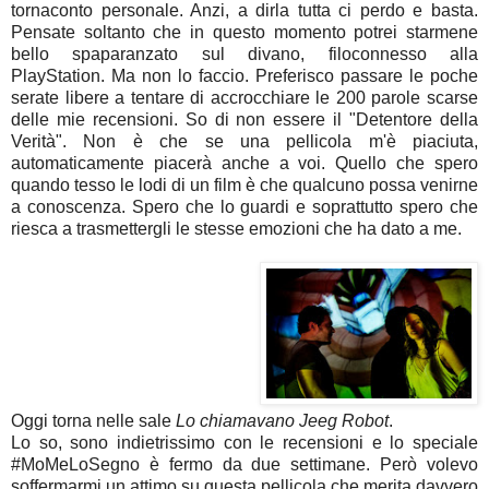
tornaconto personale. Anzi, a dirla tutta ci perdo e basta.
Pensate soltanto che in questo momento potrei starmene
bello spaparanzato sul divano, filoconnesso alla
PlayStation. Ma non lo faccio. Preferisco passare le poche
serate libere a tentare di accrocchiare le 200 parole scarse
delle mie recensioni. So di non essere il "Detentore della
Verità". Non è che se una pellicola m'è piaciuta,
automaticamente piacerà anche a voi. Quello che spero
quando tesso le lodi di un film è che qualcuno possa venirne
a conoscenza. Spero che lo guardi e soprattutto spero che
riesca a trasmettergli le stesse emozioni che ha dato a me.
Oggi torna nelle sale
Lo chiamavano Jeeg Robot
.
Lo so, sono indietrissimo con le recensioni e lo speciale
#MoMeLoSegno è fermo da due settimane. Però volevo
soffermarmi un attimo su questa pellicola che merita davvero