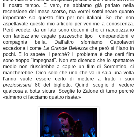
il nostro tempo. È vero, ne abbiamo già parlato nella
recensione del mese scorso, ma vorrei sottolineare quanto
importante sia questo film per noi italiani. So che non
aspettavate questo mio articolo per venirne a conoscenza.
Però vedete, da un lato sono decenni che ci narcotizzano
con fantozziane cagate pazzesche tipo i cinepanettoni e
compagnia bella. Dall'altro sforniamo Capolavori
eccezionali come
La Grande Bellezza
che però si filano in
pochi. E lo sapete il perché? Il problema è che certi film
sono troppo "impegnati". Non sto dicendo che lo spettatore
medio non riuscirebbe a capire un film di Sorrentino, ci
mancherebbe. Dico solo che uno che va in sala una volta
l'anno vuole essere certo di mettere a frutto i suoi
preziosissimi
8€ del biglietto. Quindi sceglie di vedere
qualcosa a botta sicura. Sceglie lo Zalone di turno perché
«almeno ci facciamo quattro risate.»