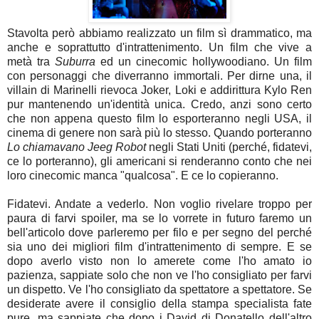
Stavolta però abbiamo realizzato un film sì drammatico, ma
anche e soprattutto d'intrattenimento. Un film che vive a
metà tra
Suburra
ed un cinecomic hollywoodiano
. Un film
con personaggi che diverranno immortali. Per dirne una, il
villain di Marinelli rievoca Joker, Loki e addirittura Kylo Ren
pur mantenendo un'identità unica. Credo, anzi sono certo
che non appena questo film lo esporteranno negli USA, il
cinema di genere non sarà più lo stesso. Quando porteranno
Lo chiamavano Jeeg Robot
negli Stati Uniti (perché, fidatevi,
ce lo porteranno), gli americani si renderanno conto che nei
loro cinecomic manca "qualcosa". E ce lo copieranno.
Fidatevi. Andate a vederlo. Non voglio rivelare troppo per
paura di farvi spoiler, ma se lo vorrete in futuro faremo un
bell'articolo dove parleremo per filo e per segno del perché
sia uno dei migliori film d'intrattenimento di sempre. E se
dopo averlo visto non lo amerete come l'ho amato io
pazienza, sappiate solo che non ve l'ho consigliato per farvi
un dispetto. Ve l'ho consigliato da spettatore a spettatore. Se
desiderate avere il consiglio della stampa specialista fate
pure, ma sappiate che dopo i David di Donatello dell'altro