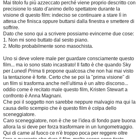
Mai titolo fu più azzeccato perché
viene proprio descritto con
precisione lo stato d'animo dello spettatore durante la
visione di questo film: indeciso se continuare a stare lì in
attesa che finisca oppure buttarsi dalla finestra e smettere di
soffrire.
Dato che sono qui a scrivere possiamo evincerne due cose:
1. Non mi sono buttato dal sesto piano.
2. Molto probabilmente sono masochista.
Uno si deve volere male per guardare consciamente questo
film... ma io sono stato incastrato! I
l fatto è che quando Sky
per
Lunedì Prima
ti propone qualcosa che non hai mai visto
la tentazione è forte. Certo che se poi la "prima visione" di
un film si trasforma anche nell'ultima è un altro discorso...
oddio come è recitato male questo film,
Kristen Stewart a
confronto è Anna Magnani.
Che poi il soggetto non sarebbe neppure malvagio ma qui la
causa dello scempio che è questo film è colpa dello
sceneggiatore.
Caro sceneggiatore, non è che se l'idea di fondo pare buona
allora la si deve per forza trasformare in un lungometraggio.
Qui di carne al fuoco ce n'è troppo poca per reggere oltre