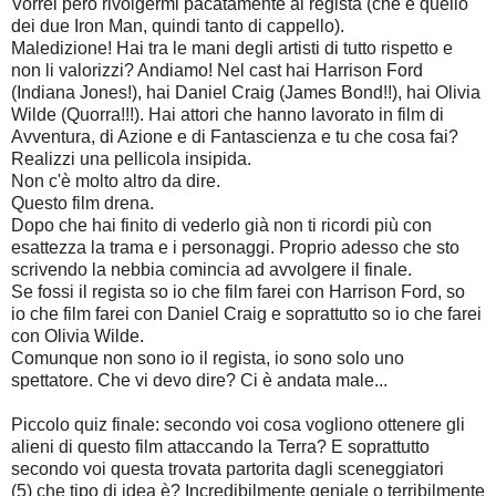
Vorrei però rivolgermi pacatamente al regista (che è quello
dei due Iron Man, quindi tanto di cappello).
Maledizione
!
Hai tra le mani degli artisti di tutto rispetto e
non li valorizzi? Andiamo! Nel cast hai Harrison Ford
(Indiana Jones!), hai Daniel Craig (James Bond!!), hai Olivia
Wilde (Quorra!!!). Hai attori che hanno lavorato in film di
Avventura, di Azione e di Fantascienza e tu che cosa fai?
Realizzi una pellicola insipida.
Non c'è molto altro da dire.
Questo film drena.
Dopo che hai finito di vederlo già non ti ricordi più con
esattezza la trama e i personaggi. Proprio adesso che sto
scrivendo la nebbia comincia ad avvolgere il finale.
Se fossi il regista so io
che film farei con
Harrison Ford, so
io
che film farei con
Daniel Craig e soprattutto so io
che farei
con
Olivia Wilde.
Comunque non sono io il regista, io sono solo uno
spettatore. Che vi devo dire? Ci è andata male...
Piccolo quiz finale: secondo voi cosa vogliono ottenere gli
alieni di questo film attaccando la Terra? E soprattutto
secondo voi questa trovata partorita dagli sceneggiatori
(5)
che tipo di idea è
? Incredibilmente geniale o terribilmente