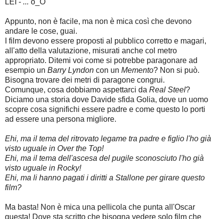
LEI -
...
o_O
Appunto, non è facile, ma non è mica così che devono
andare le cose, guai.
I film devono essere proposti al pubblico corretto e magari,
all'atto della valutazione, misurati anche col metro
appropriato.
Ditemi voi come si potrebbe paragonare ad 
esempio un 
Barry Lyndon
 con un 
Memento
? Non si può. 
Bisogna trovare dei metri di paragone congrui.
Comunque, cosa dobbiamo aspettarci da 
Real Steel
? 
Diciamo una storia dove Davide sfida Golia, dove un uomo 
scopre cosa significhi essere padre e come questo lo porti 
ad essere una persona migliore.
Ehi, ma il tema del ritrovato legame tra padre e figlio l'ho già
visto uguale in Over the Top!
Ehi, ma il tema
dell'ascesa del pugile sconosciuto l'ho già
visto uguale in Rocky!
Ehi, ma li hanno pagati i diritti a Stallone per girare questo
film?
Ma basta! Non è mica una pellicola che punta all'Oscar
questa! Dove sta scritto che bisogna vedere solo film che