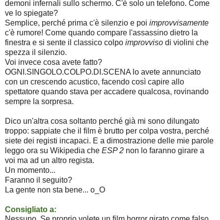
demoni infernali sullo schermo. C'è solo un telefono. Come 
ve lo spiegate?
Semplice, perché prima c'è silenzio e poi 
improvvisamente
c'è rumore! Come quando compare l'assassino dietro la 
finestra e si sente il classico colpo 
improvviso 
di violini che 
spezza il silenzio.
Voi invece cosa avete fatto?
OGNI.SINGOLO.COLPO.DI.SCENA lo avete annunciato
con un crescendo acustico, facendo così capire allo
spettatore quando stava per accadere qualcosa, rovinando
sempre la sorpresa.
Dico un'altra cosa soltanto perché già mi sono dilungato
troppo: sappiate che il film è brutto per colpa vostra, perché
siete dei registi incapaci. E a dimostrazione delle mie parole
leggo ora su Wikipedia che
ESP 2
non lo faranno girare a
voi ma ad un altro regista.
Un momento...
Faranno il seguito?
La gente non sta bene... o_O
Consigliato a:
Nessuno. Se proprio volete un film horror girato come falso 