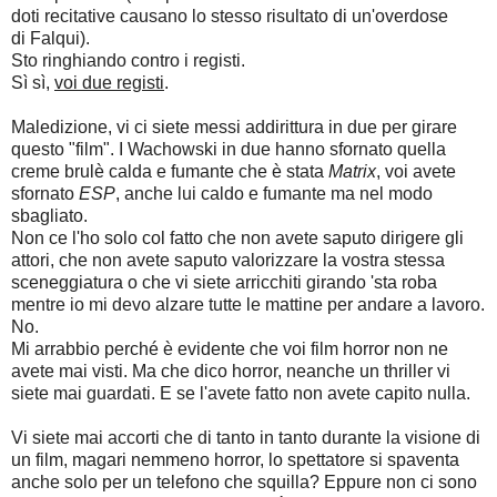
doti recitative causano lo stesso risultato di un'overdose
di Falqui
).
S
to ringhiando contro i registi.
Sì sì,
voi due registi
.
Maledizione, vi ci siete messi addirittura in due per girare 
questo "film". I Wachowski in due hanno sfornato quella 
creme brulè calda e fumante che è stata 
Matrix
, voi avete 
sfornato 
ESP
, anche lui caldo e fumante ma nel modo 
sbagliato.
Non ce l'ho solo col fatto che non avete saputo dirigere gli 
attori, che non avete saputo valorizzare la vostra stessa 
sceneggiatura o che vi siete arricchiti girando 'sta roba 
mentre io mi devo alzare tutte le mattine per andare a lavoro.
No.
M
i arrabbio perché è evidente che voi film horror non ne 
avete mai visti. 
Ma che dico horror, neanche un thriller vi 
siete mai guardati. E se l'avete fatto non avete capito nulla.
Vi siete mai accorti che di tanto in tanto durante la visione di 
un film, magari nemmeno horror, lo spettatore si spaventa 
anche solo per un telefono che squilla? Eppure non ci sono 