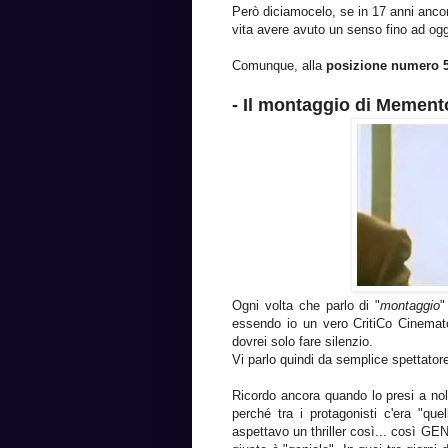
Però diciamocelo, se in 17 anni anc
vita avere avuto un senso fino ad oggi
Comunque, a
lla
posizione numero 
- Il montaggio di Mement
Ogni volta che parlo di "
montaggio
"
essendo io un vero CritiCo Cinemato
dovrei solo fare silenzio.
Vi parlo quindi da semplice spettato
Ricordo ancora quando lo presi a n
perché tra i protagonisti c'era "que
aspettavo un thriller così... così GE