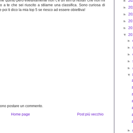
me quinto però effettivamente non c'è un film di Nolan che non mi
►
20
o a te che sei riuscito a stilarne una classifica. Sono curiosa di
►
20
ine poi ti dico la mia top 5 se riesco ad essere obiettiva!
►
20
►
20
►
20
▼
20
►
►
►
►
►
▼
ssono postare un commento.
Home page
Post più vecchio
►