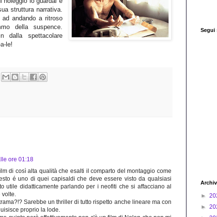
di noleggio lo guardai e
ua struttura narrativa.
e ad andando a ritroso
mmo della suspence.
Segui
in dalla spettacolare
a-le!
le ore 01:18
ilm di così alta qualità che esalti il comparto del montaggio come
o é uno di quei capisaldi che deve essere visto da qualsiasi
Archiv
sto utile didatticamente parlando per i neofiti che si affacciano al
volte.
►
20
rama?!? Sarebbe un thriller di tutto rispetto anche lineare ma con
►
20
isisce proprio la lode.