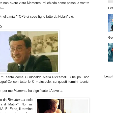
ora non avete visto Memento, mi chiedo come possa la vostra
...
Pen
5
nella mia "TOP5 di cose fighe fatte da Nolan" c'è:
o
Geo
Lettori
 mi sento come Guidobaldo Maria Riccardelli. Che poi, non
grafiCo con tutte le C maiuscole, su questi termini tecnici
re: per me
Memento
ha significato LA svolta.
olo da
Blockbuster
solo
lla di Matrix". Non mi
NIALE. Ecco, il termine