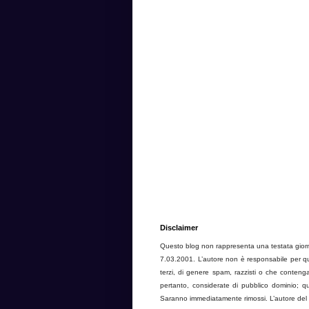
Disclaimer
Questo blog non rappresenta una testata giorna
7.03.2001. L’autore non è responsabile per quan
terzi, di genere spam, razzisti o che contenga
pertanto, considerate di pubblico dominio; qual
Saranno immediatamente rimossi. L’autore del bl