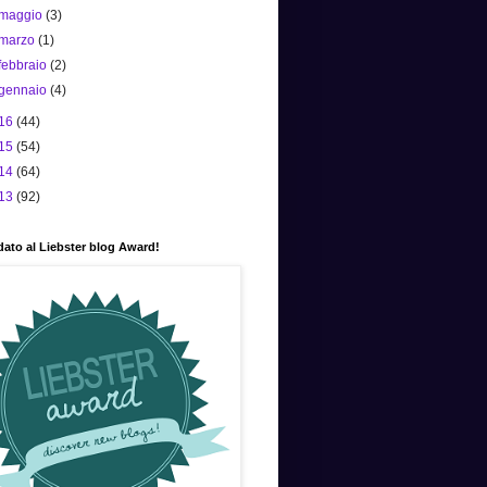
maggio
(3)
marzo
(1)
febbraio
(2)
gennaio
(4)
16
(44)
15
(54)
14
(64)
13
(92)
ato al Liebster blog Award!