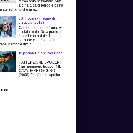
tornaconto personale. Anzi,
a dirla tutta ci perdo e basta.
sate soltanto che in q...
78. Frozen - Il regno di
ghiaccio (2013)
Cari genitori, quest'anno v'è
andata male. Se a punire i
piccoli con palate di
carbone ci pensa già il
rge Martin vestito di...
#SpecialeNolan: Posizione
3
!!!ATTENZIONE SPOILER!!!
(ma nemmeno troppo...) IL
CAVALIERE OSCURO
(2008) Entità dello spoiler:
 fissi