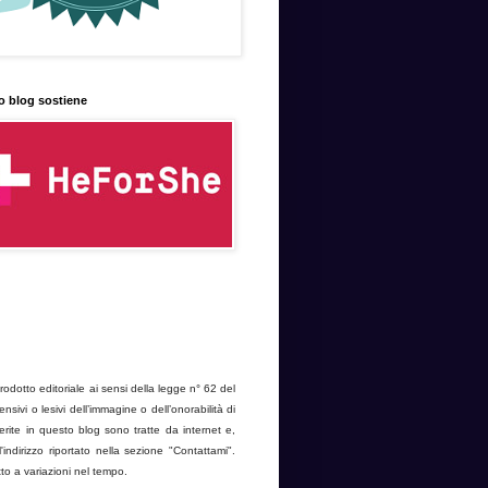
o blog sostiene
dotto editoriale ai sensi della legge n° 62 del
ivi o lesivi dell’immagine o dell’onorabilità di
erite in questo blog sono tratte da internet e,
'indirizzo riportato nella sezione "Contattami".
to a variazioni nel tempo.