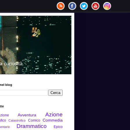
a curiosità.
nel blog
tte
Azione
Avventura
zione
Commedia
fico
Comico
Catastrofico
Drammatico
Epico
ntario