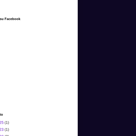
 su Facebook
io
25
(1)
23
(1)