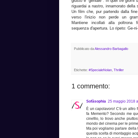
giusto è "geniale". In quei tre giorni 
riguardai a nastro, innamorato della s
Un film che, pur partendo dalla fin
verso l'inizio non perde un gra
Mantiene incollati alla poltrona f
sequenza d'apertura. Lo ripeto: Ge-ni-
Pubblicato da
Alessandro Barbagallo
Etichette:
#SpecialeNolan
,
Thriller
1 commento:
Sofàsophia
25 maggio 2018 al
È un capolavoro! C'è un altro f
fa Memento? Secondo me quest
cinefilo, lo trovo anche piutto
mondo del cinema per le prime 
Ma poi vogliamo parlare della t
questa scelta di montaggio acqu