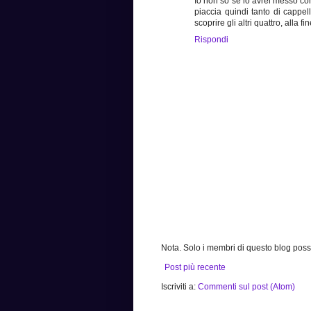
Io non so se lo avrei messo co
piaccia quindi tanto di cappell
scoprire gli altri quattro, alla f
Rispondi
Nota. Solo i membri di questo blog po
Post più recente
Iscriviti a:
Commenti sul post (Atom)