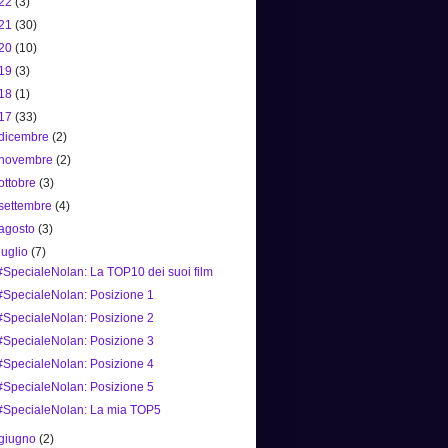
22
(3)
21
(30)
20
(10)
19
(3)
18
(1)
17
(33)
dicembre
(2)
novembre
(2)
ottobre
(3)
settembre
(4)
agosto
(3)
luglio
(7)
#SpecialeNolan: La TOP10 dei suoi film
#SpecialeNolan: Posizione 1
#SpecialeNolan: Posizione 2
#SpecialeNolan: Posizione 3
#SpecialeNolan: Posizione 4
#SpecialeNolan: Posizione 5
#SpecialeNolan: La mia TOP5
giugno
(2)