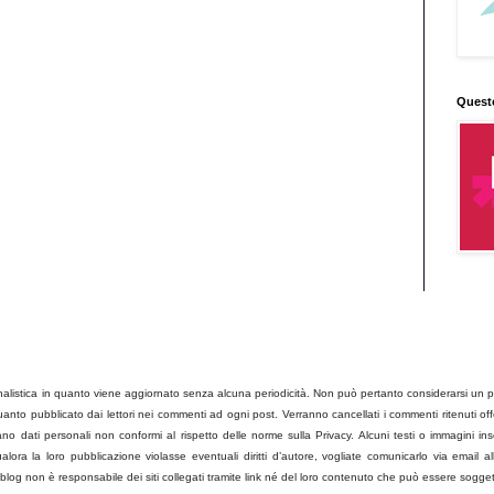
Quest
listica in quanto viene aggiornato senza alcuna periodicità. Non può pertanto considerarsi un pro
to pubblicato dai lettori nei commenti ad ogni post. Verranno cancellati i commenti ritenuti offens
no dati personali non conformi al rispetto delle norme sulla Privacy. Alcuni testi o immagini ins
ora la loro pubblicazione violasse eventuali diritti d’autore, vogliate comunicarlo via email all
og non è responsabile dei siti collegati tramite link né del loro contenuto che può essere sogget