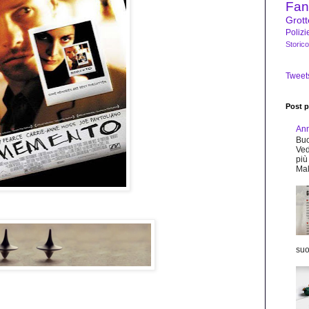
Fan
Grot
Polizi
Storico
Tweet
Post pi
An
Buo
Ved
più
Mal
suo