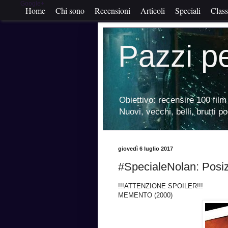
Google+
Home
Chi sono
Recensioni
Articoli
Speciali
Class
Pazzi p
Obiettivo: recensire 100 film 
Nuovi, vecchi, belli, brutti p
giovedì 6 luglio 2017
#SpecialeNolan: Posi
!!!ATTENZIONE SPOILER!!!
MEMENTO (2000)