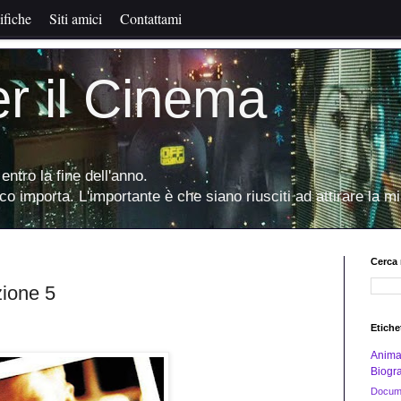
ifiche
Siti amici
Contattami
er il Cinema
entro la fine dell'anno.
oco importa. L'importante è che siano riusciti ad attirare la mi
Cerca 
zione 5
Etiche
Anima
Biogra
Docume