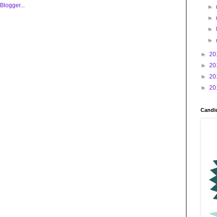
►
►
►
►
►
20
►
20
►
20
►
20
Candid