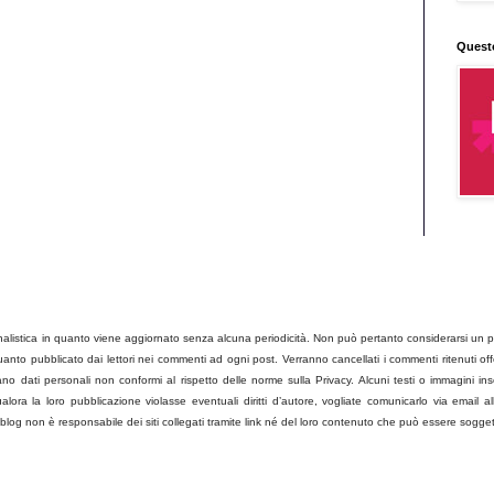
Quest
listica in quanto viene aggiornato senza alcuna periodicità. Non può pertanto considerarsi un pro
to pubblicato dai lettori nei commenti ad ogni post. Verranno cancellati i commenti ritenuti offens
no dati personali non conformi al rispetto delle norme sulla Privacy. Alcuni testi o immagini ins
ora la loro pubblicazione violasse eventuali diritti d’autore, vogliate comunicarlo via email all
og non è responsabile dei siti collegati tramite link né del loro contenuto che può essere sogget