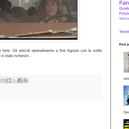
Fan
Grot
Polizi
Storico
Tweet
Post pi
erie. Gli articoli riprenderanno a fine Agosto con le solite
è stato richiesto...
suo
Geo