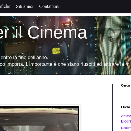
ifiche
Siti amici
Contattami
er il Cinema
entro la fine dell'anno.
oco importa. L'importante è che siano riusciti ad attirare la mi
Cerca 
Etiche
Anima
Biogra
Docume