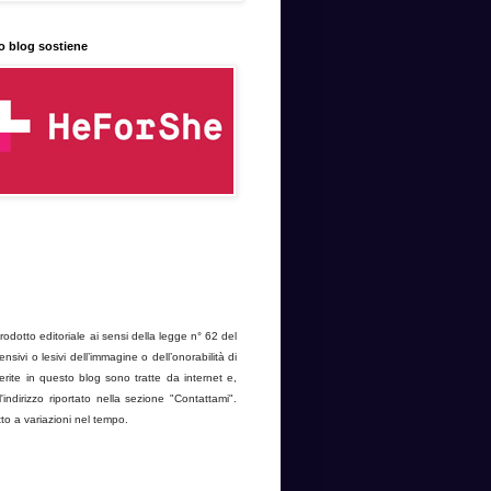
o blog sostiene
dotto editoriale ai sensi della legge n° 62 del
ivi o lesivi dell’immagine o dell’onorabilità di
erite in questo blog sono tratte da internet e,
'indirizzo riportato nella sezione "Contattami".
to a variazioni nel tempo.