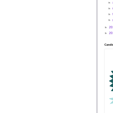
►
►
►
►
►
20
►
20
Candid