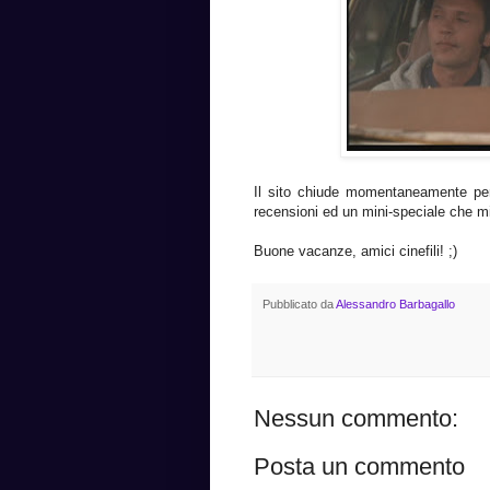
Il sito chiude momentaneamente per f
recensioni ed un mini-speciale che mi 
Buone vacanze, amici cinefili! ;)
Pubblicato da
Alessandro Barbagallo
Nessun commento:
Posta un commento