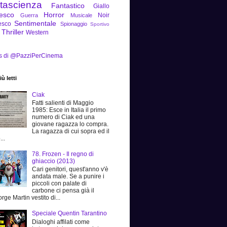
tascienza
Fantastico
Giallo
tesco
Horror
Noir
Guerra
Musicale
Sentimentale
esco
Spionaggio
Sportivo
Thriller
Western
s di @PazziPerCinema
ù letti
Ciak
Fatti salienti di Maggio
1985: Esce in Italia il primo
numero di Ciak ed una
giovane ragazza lo compra.
La ragazza di cui sopra ed il
...
78. Frozen - Il regno di
ghiaccio (2013)
Cari genitori, quest'anno v'è
andata male. Se a punire i
piccoli con palate di
carbone ci pensa già il
rge Martin vestito di...
Speciale Quentin Tarantino
Dialoghi affilati come