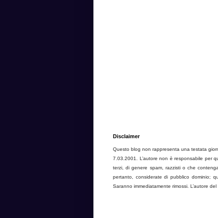
Disclaimer
Questo blog non rappresenta una testata giorna
7.03.2001. L’autore non è responsabile per quan
terzi, di genere spam, razzisti o che contenga
pertanto, considerate di pubblico dominio; qual
Saranno immediatamente rimossi. L’autore del bl