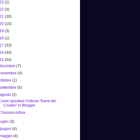
23
(1)
22
(3)
21
(30)
20
(10)
19
(3)
18
(1)
17
(33)
16
(44)
15
(54)
dicembre
(7)
novembre
(4)
ottobre
(1)
settembre
(5)
agosto
(2)
Come spostare l'odiosa "barra dei
Cookie" in Blogger
Chiusura estiva
luglio
(3)
giugno
(4)
maggio
(4)