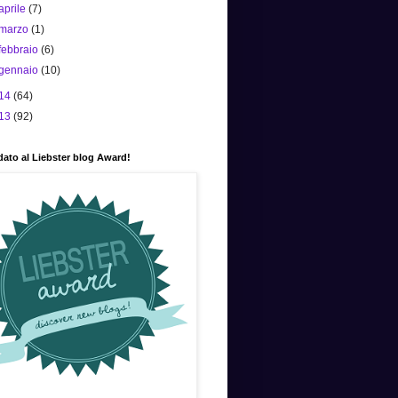
aprile
(7)
marzo
(1)
febbraio
(6)
gennaio
(10)
14
(64)
13
(92)
ato al Liebster blog Award!