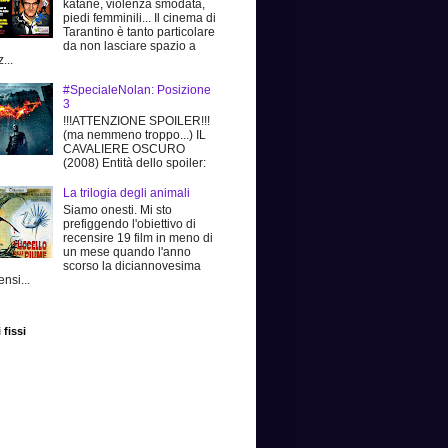
katane, violenza smodata,
piedi femminili... Il cinema di
Tarantino è tanto particolare
da non lasciare spazio a
...
#SpecialeNolan: Posizione
3
!!!ATTENZIONE SPOILER!!!
(ma nemmeno troppo...) IL
CAVALIERE OSCURO
(2008) Entità dello spoiler:
La trilogia degli animali
Siamo onesti. Mi sto
prefiggendo l'obiettivo di
recensire 19 film in meno di
un mese quando l'anno
scorso la diciannovesima
ensi...
 fissi