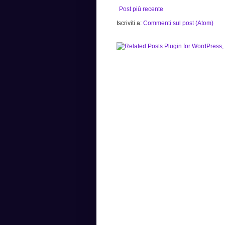
Post più recente
Iscriviti a:
Commenti sul post (Atom)