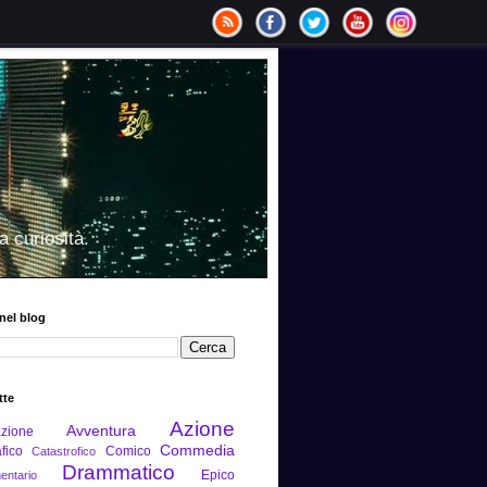
a curiosità.
nel blog
tte
Azione
Avventura
zione
Commedia
fico
Comico
Catastrofico
Drammatico
Epico
ntario