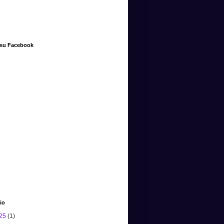
 su Facebook
io
25
(1)