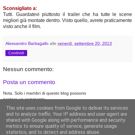
Sconsigliato a:
Tutti. Guardatevi piuttosto il trailer che ha tutte le scene
migliori già montate dentro. Visto quello, avrete praticamente
visto anche il film.
Alessandro Barbagallo
alle
venerdì, settembre 20, 2013
Condividi
Nessun commento:
Posta un commento
Nota. Solo i membri di questo blog possono
postare un commento.
This site uses cookies from Google to deliver its services
and to analyze traffic. Your IP address and user-agent are
‹
›
shared with Google along with performance and security
Home page
metrics to ensure quality of service, generate usage
Visualizza versione web
statistics, and to detect and address abuse.