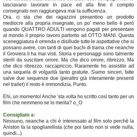
lasciavano lavorare in pace ed alla fine il compito
consegnato non raggiungeva mai la sufficienza.
Ora, ci sta che dei ragazzini presentino un prodotto
mediocre alla propria insegnate, un po' meno bello è però
quando QUATTRO ADULTI vengono pagati per presentare
al mondo il proprio lavoro partorito ad OTTO MANI. Questa
sceneggiatura è orrenda e disillude tutte le aspettative che si
possano avere, con tanti di quei buchi di trama che neanche
il Groviera li ha mai visti. Storia e personaggi sono talmente
sterili da suscitare orrore. Ma che dico orrore, ribrezzo. Ma
che dico ribrezzo, raccapriccio. Raramente ho assistito ad
una sequela di volgarità tanto gratuite. Siamo sinceri, fatte
salve due sequenze due (peraltro già interamente presenti
nel trailer) il resto è immondizia. Punto.
Ehi, un momento! Anche 'sta volta ho scritto così tanto per un
film che nemmeno se lo merita? o_O
Consigliato a:
Nessuno, neanche a chi è interessato al film solo perché la
Aniston fa la spogliarellista (che poi tanto non si vede nulla,
quindi...)