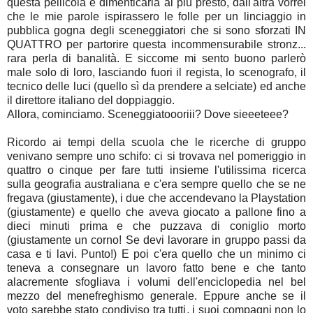
questa pellicola e dimenticarla al più presto, dall'altra vorrei
che le mie parole ispirassero le folle per un linciaggio in
pubblica gogna degli sceneggiatori che si sono sforzati IN
QUATTRO per partorire questa incommensurabile stronz...
rara perla di banalità. E siccome mi sento buono parlerò
male solo di loro, lasciando fuori il regista, lo scenografo, il
tecnico delle luci (quello sì da prendere a selciate) ed anche
il direttore italiano del doppiaggio.
Allora, cominciamo. Sceneggiatoooriii? Dove sieeeteee?
Ricordo ai tempi della scuola che le ricerche di gruppo
venivano sempre uno schifo: ci si trovava nel pomeriggio in
quattro o cinque per fare tutti insieme l'utilissima ricerca
sulla geografia australiana e c'era sempre quello che se ne
fregava (giustamente), i due che accendevano la Playstation
(giustamente) e quello che aveva giocato a pallone fino a
dieci minuti prima e che puzzava di coniglio morto
(giustamente un corno! Se devi lavorare in gruppo passi da
casa e ti lavi. Punto!) E poi c'era quello che un minimo ci
teneva a consegnare un lavoro fatto bene e che tanto
alacremente sfogliava i volumi dell'enciclopedia nel bel
mezzo del menefreghismo generale. Eppure anche se il
voto sarebbe stato condiviso tra tutti, i suoi compagni non lo