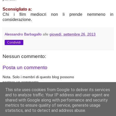
Sconsigliato a:
Chi i film mediocri non li prende nemmeno in
considerazione.
Alessandro Barbagallo
alle
giovedì, settembre 26, 2013
Condividi
Nessun commento:
Posta un commento
Nota. Solo i membri di questo blog possono
postare un commento.
This site uses cookies from Google to deliver its services
and to analyze traffic. Your IP address and user-agent are
‹
›
shared with Google along with performance and security
Home page
metrics to ensure quality of service, generate usage
Visualizza versione web
statistics, and to detect and address abuse.