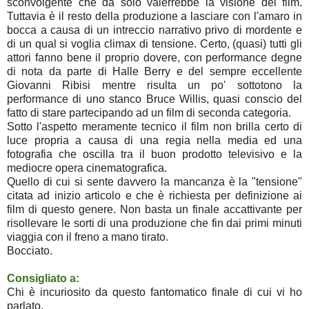
sconvolgente che da solo valerrebbe la visione del film.
Tuttavia è il resto della produzione a lasciare con l'amaro in
bocca a causa di un intreccio narrativo privo di mordente e
di un qual si voglia climax di tensione. Certo, (quasi) tutti gli
attori fanno bene il proprio dovere, con performance degne
di nota da parte di Halle Berry e del sempre eccellente
Giovanni Ribisi mentre risulta un po' sottotono la
performance di uno stanco Bruce Willis, quasi conscio del
fatto di stare partecipando ad un film di seconda categoria.
Sotto l'aspetto meramente tecnico il film non brilla certo di
luce propria a causa di una regia nella media ed una
fotografia che oscilla tra il buon prodotto televisivo e la
mediocre opera cinematografica.
Quello di cui si sente davvero la mancanza è la "tensione"
citata ad inizio articolo e che è richiesta per definizione ai
film di questo genere. Non basta un finale accattivante per
risollevare le sorti di una produzione che fin dai primi minuti
viaggia con il freno a mano tirato.
Bocciato.
Consigliato a:
Chi è incuriosito da questo fantomatico finale di cui vi ho
parlato.