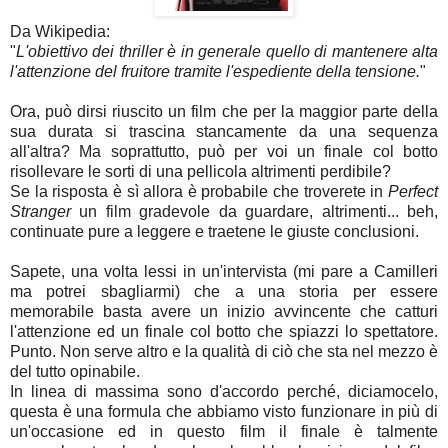
Da Wikipedia:
"
L'obiettivo dei thriller è in generale quello di mantenere alta
l'attenzione del fruitore tramite l'espediente della tensione.
"
Ora, può dirsi riuscito un film che per la maggior parte della
sua durata si trascina stancamente da una sequenza
all'altra? Ma soprattutto, può per voi un finale col botto
risollevare le sorti di una pellicola altrimenti perdibile?
Se la risposta è sì allora è probabile che troverete in
Perfect
Stranger
un film gradevole da guardare, altrimenti... beh,
continuate pure a leggere e traetene le giuste conclusioni.
Sapete, una volta lessi in un'intervista (mi pare a Camilleri
ma potrei sbagliarmi) che a una storia per essere
memorabile basta avere un inizio avvincente che catturi
l'attenzione ed un finale col botto che spiazzi lo spettatore.
Punto. Non serve altro e la qualità di ciò che sta nel mezzo è
del tutto opinabile.
In linea di massima sono d'accordo perché, diciamocelo,
questa è una formula che abbiamo visto funzionare in più di
un'occasione ed in questo film il finale è talmente