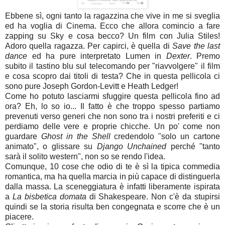
Ebbene sì, ogni tanto la ragazzina che vive in me si sveglia
ed ha voglia di Cinema. Ecco che allora comincio a fare
zapping su Sky e cosa becco? Un film con Julia Stiles!
Adoro quella ragazza. Per capirci, è quella di
Save the last
dance
ed ha pure interpretato Lumen in
Dexter
. Premo
subito il tastino blu sul telecomando per "riavvolgere" il film
e cosa scopro dai titoli di testa? Che in questa pellicola ci
sono pure Joseph Gordon-Levitt e Heath Ledger!
Come ho potuto lasciarmi sfuggire questa pellicola fino ad
ora? Eh, lo so io... Il fatto è che troppo spesso partiamo
prevenuti verso generi che non sono tra i nostri preferiti e ci
perdiamo delle vere e proprie chicche. Un po' come non
guardare
Ghost in the Shell
credendolo "solo un cartone
animato", o glissare su
Django Unchained
perché "tanto
sarà il solito western", non so se rendo l'idea.
Comunque, 10 cose che odio di te è sì la tipica commedia
romantica, ma ha quella marcia in più capace di distinguerla
dalla massa. La sceneggiatura è infatti liberamente ispirata
a
La bisbetica domata
di Shakespeare. Non c'è da stupirsi
quindi se la storia risulta ben congegnata e scorre che è un
piacere.