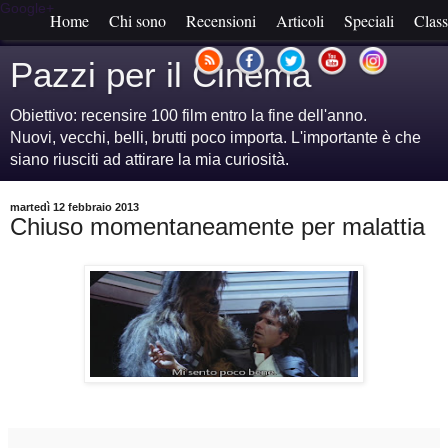
Google+
Home
Chi sono
Recensioni
Articoli
Speciali
Class
Pazzi per il Cinema
Obiettivo: recensire 100 film entro la fine dell'anno.
Nuovi, vecchi, belli, brutti poco importa. L'importante è che
siano riusciti ad attirare la mia curiosità.
martedì 12 febbraio 2013
Chiuso momentaneamente per malattia